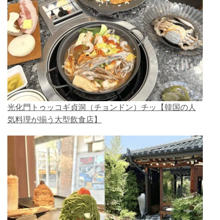
光化門トゥッコギ貞洞（チョンドン）チッ【韓国の人
気料理が揃う大型飲食店】